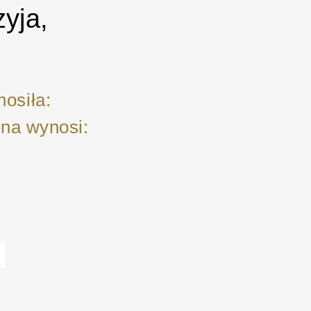
yja,
osiła:
ena wynosi: