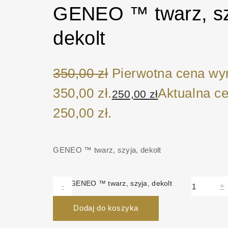
GENEO ™ twarz, sz
dekolt
350,00
zł
Pierwotna cena wyn
350,00 zł.
Aktualna c
250,00
zł
250,00 zł.
GENEO ™ twarz, szyja, dekolt
ilość GENEO ™ twarz, szyja, dekolt
-
+
Dodaj do koszyka