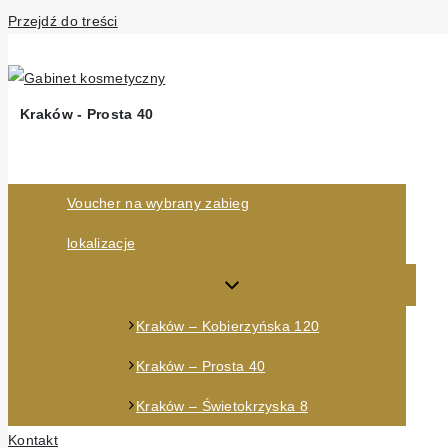
Przejdź do treści
Voucher na wybrany zabieg
lokalizacje
Kraków – Kobierzyńska 120
Kraków – Prosta 40
Kraków – Świetokrzyska 8
Kontakt