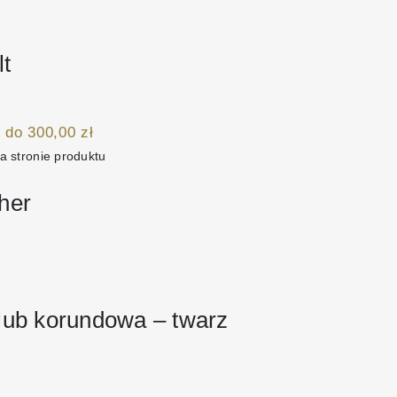
lt
 do 300,00 zł
a stronie produktu
her
lub korundowa – twarz