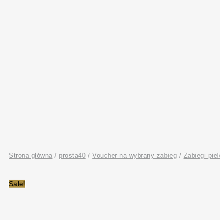
Strona główna
/
prosta40
/
Voucher na wybrany zabieg
/
Zabiegi pie
Sale!