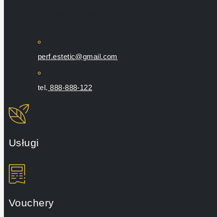
Depilacja Laserowa Krakow
perf.estetic@gmail.com
tel.
888-888-122
Usługi
Vouchery